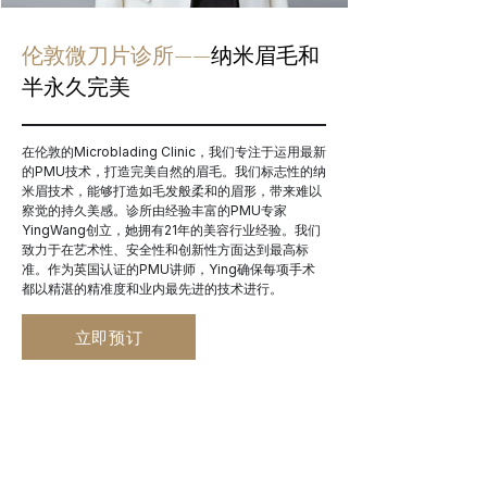
伦敦微刀片诊所——
纳米眉毛和
半永久完美
在伦敦的Microblading Clinic，我们专注于运用最新
的PMU技术，打造完美自然的眉毛。我们标志性的纳
米眉技术，能够打造如毛发般柔和的眉形，带来难以
察觉的持久美感。诊所由经验丰富的PMU专家
YingWang创立，她拥有21年的美容行业经验。我们
致力于在艺术性、安全性和创新性方面达到最高标
准。作为英国认证的PMU讲师，Ying确保每项手术
都以精湛的精准度和业内最先进的技术进行。
立即预订