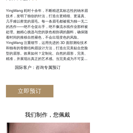
YingWang 耗时十余年，不断精进其标志性的纳米眉
技术，发明了独创的针法，打造出更精细、更逼真、
几乎难以察觉的眉毛。每一条眉毛都被视为独一无二
的杰作——绝不仓促出手，绝不像流水线作业那样被
处理。她精心挑选与您的肤色相协调的颜料，确保随
着时间的推移自然褪色，不会出现变色的风险。
YingWang 注重细节，运用先进的 3D 面部测绘技术
和独有的骨骼结构眉设计方法，打造出完美贴合您脸
型的眉形。效果如何？定制化、自然的眉形，完美、
精准，并展现出真正的艺术感。当完美成为不可妥协
的追求时，客户对她执行的每一个步骤都充满信心
国际客户：咨询专属预订
——因为 YingWang 不仅仅是创造眉形，更是设计眉
形。
立即预订
我们制作，您佩戴