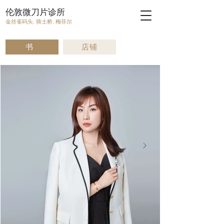
伦敦微刀片诊所
金丝雀码头. 骑士桥. 梅菲尔
书
店铺