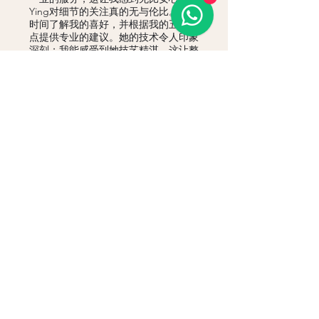
Ying对细节的关注真的无与伦比。她花
时间了解我的喜好，并根据我的五官特
点提供专业的建议。她的技术令人印象
深刻；我能感受到她技艺精湛，这让整
个过程感觉流畅舒适。
在整个过程中，Ying保持着干净、轻松
的环境，确保我每一步都感到舒适自
在。效果不言而喻——我的眉毛不仅看
起来自然，而且轮廓分明。我对效果非
常满意，我很欣赏Ying如何在提升我的
五官的同时，保持精致优雅的气质。
我衷心向所有寻求高品质专业美容服务
的人推荐Ying。无论您是想寻求永久化
妆还是其他美容服务，您都可以相信，
这里都是您的优质服务。感谢Ying，带
给我如此美妙的体验！
普丽蒂·帕特尔