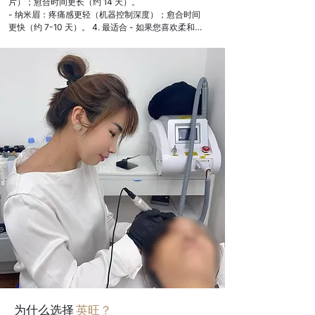
片）；愈合时间更长（约 14 天）。

- 纳米眉：疼痛感更轻（机器控制深度）；愈合时间
更快（约 7-10 天）。 4. 最适合 - 如果您喜欢柔和、
粉状的眉毛，并且皮肤干燥，请选择微刀片眉。

- 如果您喜欢更清晰的眉形、油性皮肤或希望效果更
持久，请选择纳米眉。我们诊所推荐纳米眉的原因 - 
✔ 精准：机器可以更精细、更均匀地描画眉毛。

- ✔ 多功能：非常适合修复旧式微刀片眉毛或打造自
然浓密的眉毛。

- ✔ 奢华效果：即使近距离观察，也如同真发般逼
真。专业提示：纳米眉是伦敦精英阶层的“五星级标
准”——想象一下，全天候拥有完美无瑕、随时上镜
的IG眉毛！
为什么选择
英旺？