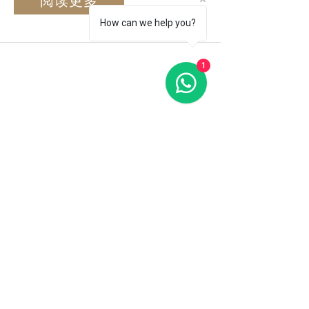
How can we help you?
伦敦微刀片诊所
1
金丝雀码头. 骑士桥. 梅菲尔
欢迎来到 Microblading Clinic，该诊所由
美容行业拥有 20 多年经验的全球公认专
家 Ying Wang 领导。
快速链接
家
关于我们
服务
画廊
训练
联系我们
联系方式