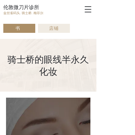
伦敦微刀片诊所
金丝雀码头. 骑士桥. 梅菲尔
书
店铺
骑士桥的眼线半永久
化妆