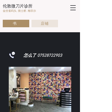
伦敦微刀片诊所
金丝雀码头. 骑士桥. 梅菲尔
书
店铺
怎么了
07528722903